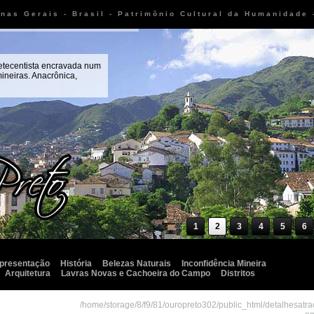
inas Gerais - Brasil - Patrimônio Cultural da Humanidade
setecentista encravada num
ineiras. Anacrônica,
1
2
3
4
5
6
presentação
História
Belezas Naturais
Inconfidência Mineira
Arquitetura
Lavras Novas e Cachoeira do Campo
Distritos
/home/storage/8/f9/81/ouropreto302/public_html/detalhesatr