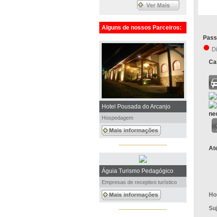
Alguns de nossos Parceiros:
Pass
D
Car
Hotel Pousada do Arcanjo
Hospedagem
At
Águia Turismo Pedagógico
Empresas de receptivo turístico
Ho
Su