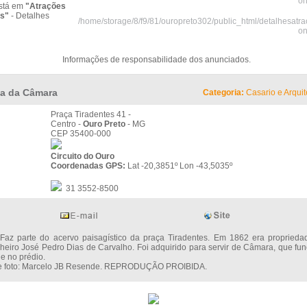
on
stá em
"Atrações
as"
- Detalhes
/home/storage/8/f9/81/ouropreto302/public_html/detalhesatr
on
Informações de responsabilidade dos anunciados.
a da Câmara
Categoria:
Casario e Arquit
Praça Tiradentes 41 -
Centro -
Ouro Preto
- MG
CEP 35400-000
Circuito do Ouro
Coordenadas GPS:
Lat -20,3851º Lon -43,5035º
31 3552-8500
arte do acervo paisagístico da praça Tiradentes. Em 1862 era proprieda
heiro José Pedro Dias de Carvalho. Foi adquirido para servir de Câmara, que fu
je no prédio.
 e foto: Marcelo JB Resende. REPRODUÇÃO PROIBIDA.