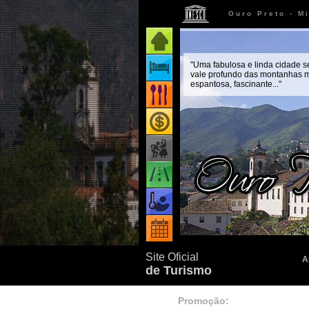
Ouro Preto - M
Página inicial
"Uma fabulosa e linda cidade 
Onde ficar
vale profundo das montanhas m
espantosa, fascinante..."
Onde comer
Onde comprar
Como chegar
Quando ir
Eventos
Site Oficial
A
de Turismo
Promoção: