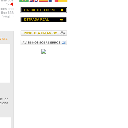
 line
637
">
acoes.php
 line
638
">Voltar
etura
de do
nciona