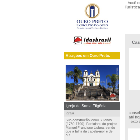
Você e
Turístic
Cas
Atrações em Ouro Preto:
Igreja de Santa Efigênia
Faz p
consel
Igreja
até ho
Sua construção levou 60 anos
Texto
(1730-1790). Participou do projeto
Manuel Francisco Lisboa, sendo
que a talha da capela-mor é de
aut...