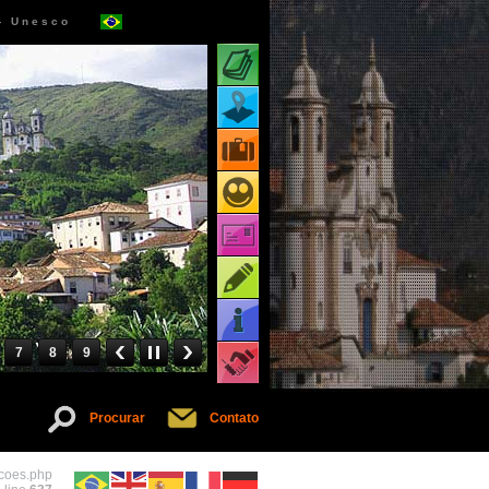
 - Unesco
Atrações turísticas
Mapa de atrações
Pacotes turísticos
Receptivos turísticos
Cartões virtuais
Dicas
Informações
7
8
9
Serviços
Procurar
Contato
acoes.php