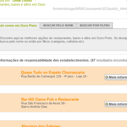
stá em
"Onde comer"
-
urantes, bares e afins em Ouro
/home/storage/8/f9/81/ouropreto302/public_htm
de comer em Ouro Preto
BUSCAR PELO NOME
BUSCAR POR FILTRO
ncontre aqui as melhores opções de restaurantes, bares e afins em Ouro Preto. Se deseja
 busca pelo nome ou então por filtros (categoria, culinária etc).
Informações de responsabilidade dos estabelecimentos.
(
87
resultados encontra
Quase Tudo no Espeto Churrascaria
Rua Barão de Camargos 126 - 4º piso - Loja 18 -
Bar Hill Game Pub e Restaurante
Rua São Francisco de Assis 58 -
Bairro Antônio Dias
Alquimia dos Sabores