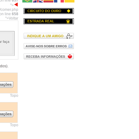
on line
657
">
l/comer.php
on line
658
">Voltar
r faça
dos).
Topo
Topo