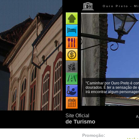
Ouro Preto - M
Página inicial
Onde ficar
Onde comer
Onde comprar
Como chegar
"Caminhar por Ouro Preto é co
dourados. É ter a sensação de 
Quando ir
irá encontrar algum personagem
Eventos
Site Oficial
A
de Turismo
Promoção: