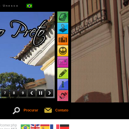
 - Unesco
Atrações turísticas
Mapa de atrações
Pacotes turísticos
Receptivos turísticos
Cartões virtuais
Dicas
Informações
7
8
9
Serviços
Procurar
Contato
l/comer.php