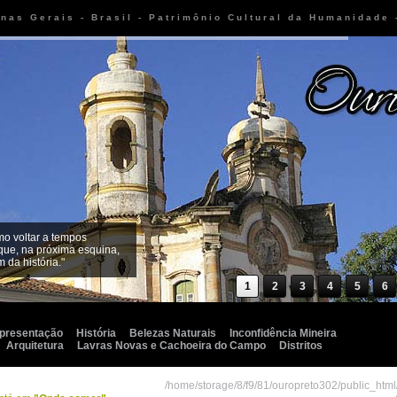
inas Gerais - Brasil - Patrimônio Cultural da Humanidade
mo voltar a tempos
que, na próxima esquina,
 da história."
1
2
3
4
5
6
presentação
História
Belezas Naturais
Inconfidência Mineira
Arquitetura
Lavras Novas e Cachoeira do Campo
Distritos
/home/storage/8/f9/81/ouropreto302/public_htm