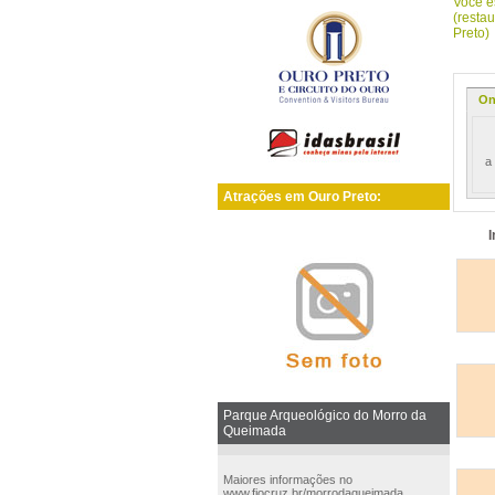
Você e
(resta
Preto)
On
E
a
Atrações em Ouro Preto:
Parque Arqueológico do Morro da
Queimada
Maiores informações no
www.fiocruz.br/morrodaqueimada