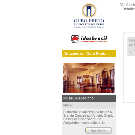
Você es
- Detalh
/ho
on 
">
Atrações em Ouro Preto:
Museu Aleijadinho
Museu
Funciona na sacristia da matriz N.
Sra. da Conceição (Antônio Dias).
Possui rica arte sacra. De
Aleijadinho mesmo são os le...