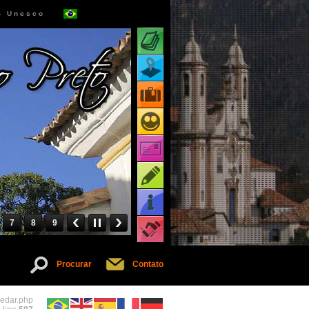
 - Unesco
Atrações turísticas
Mapa de atrações
Pacotes turísticos
Receptivos turísticos
Cartões virtuais
Dicas
Informações
7
8
9
Serviços
Procurar
Contato
pedar.php