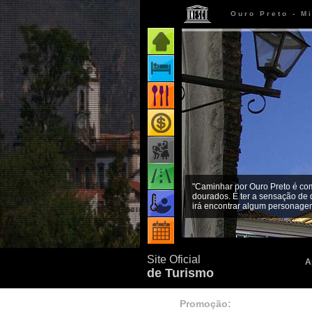
Ouro Preto - M
Página inicial
Onde ficar
Onde comer
Onde comprar
Como chegar
"Caminhar por Ouro Preto é co
dourados. É ter a sensação de 
Quando ir
irá encontrar algum personagem
Eventos
Site Oficial
A
de Turismo
Promoção: