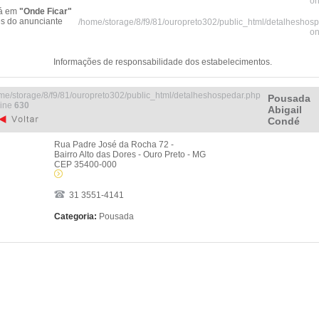
on
tá em
"Onde Ficar"
es do anunciante
/home/storage/8/f9/81/ouropreto302/public_html/detalheshos
on
Informações de responsabilidade dos estabelecimentos.
me/storage/8/f9/81/ouropreto302/public_html/detalheshospedar.php
Pousada
line
630
Abigail
Condé
Rua Padre José da Rocha 72 -
Bairro Alto das Dores - Ouro Preto - MG
CEP 35400-000
31 3551-4141
Categoria:
Pousada