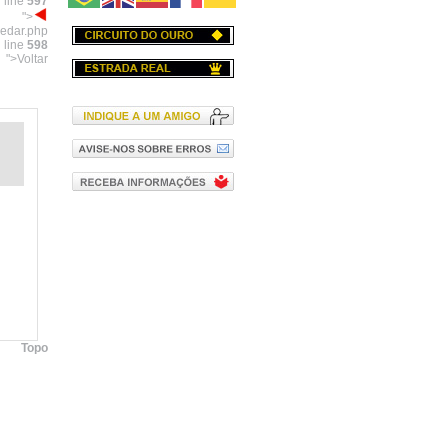
 line
597
">
pedar.php
 line
598
">Voltar
Topo