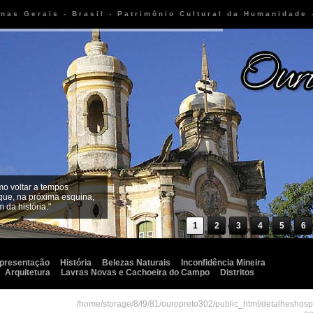
inas Gerais - Brasil - Patrimônio Cultural da Humanidade
mo voltar a tempos
que, na próxima esquina,
 da história."
1
2
3
4
5
6
presentação
História
Belezas Naturais
Inconfidência Mineira
Arquitetura
Lavras Novas e Cachoeira do Campo
Distritos
/home/storage/8/f9/81/ouropreto302/public_html/detalheshos