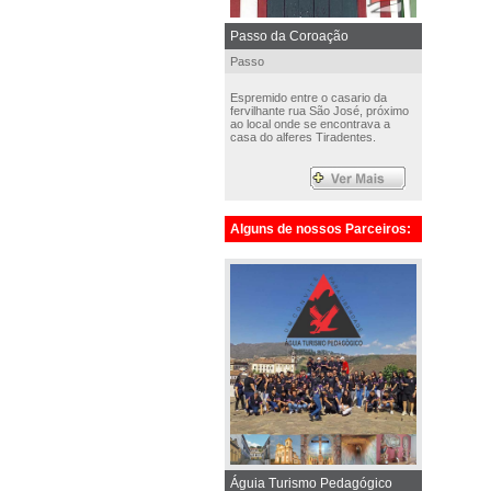
Passo da Coroação
Passo
Espremido entre o casario da
fervilhante rua São José, próximo
ao local onde se encontrava a
casa do alferes Tiradentes.
Alguns de nossos Parceiros:
Águia Turismo Pedagógico