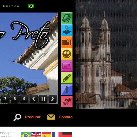
 - Unesco
Atrações turísticas
Mapa de atrações
Pacotes turísticos
Receptivos turísticos
Cartões virtuais
Dicas
Informações
7
8
9
Serviços
Procurar
Contato
pedar.php