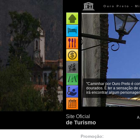
Ouro Preto - M
Página inicial
Onde ficar
Onde comer
Onde comprar
Como chegar
"Caminhar por Ouro Preto é co
dourados. É ter a sensação de 
Quando ir
irá encontrar algum personagem
Eventos
Site Oficial
A
de Turismo
Promoção: