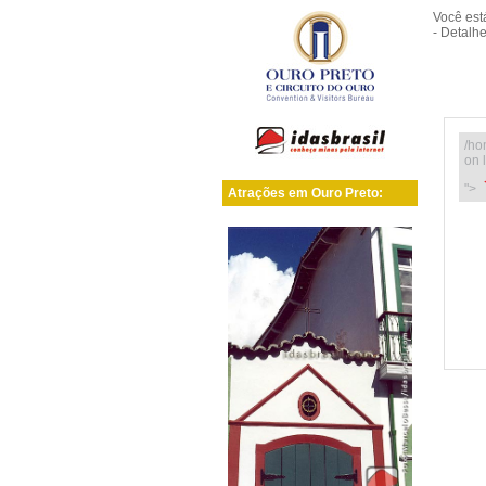
Você es
- Detalh
/ho
on 
">
Atrações em Ouro Preto: