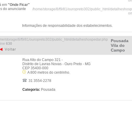
on
tá em
"Onde Ficar"
es do anunciante
/home/storage/8/f9/81/ouropreto302/public_html/detalheshos
on
Informações de responsabilidade dos estabelecimentos.
me/storage/8/f9/81/ouropreto302/public_html/detalheshospedar.php
Pousada
line
630
Vila do
Campo
Rua Alto do Campo 321 -
Distrito de Lavras Novas - Ouro Preto - MG
CEP 35400-000
A 800 metros do centrinho.
31 3554-2278
Categoria:
Pousada