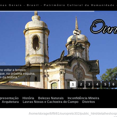
inas Gerais - Brasil - Patrimônio Cultural da Humanidade
mo voltar a tempos
que, na próxima esquina,
 da história."
1
2
3
4
5
6
presentação
História
Belezas Naturais
Inconfidência Mineira
Arquitetura
Lavras Novas e Cachoeira do Campo
Distritos
/home/storage/8/f9/81/ouropreto302/public_html/detalheshos