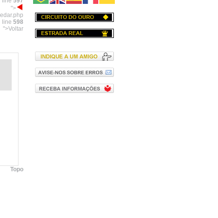
 line
597
">
pedar.php
 line
598
">Voltar
Topo