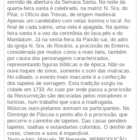
sermão de abertura da Semana Santa. Na noite da
quarta-feira santa é celebrado, na matriz N. Sra. do
Pilar, o Ofício das Trevas, de origem medieval.
Apenas um candelabro com velas ilumina o local. Ao
final de cada salmo, uma vela é apagada. Na quinta-
feira santa é a vez da cerimônia do lava-pés e do
Mandatum. Já na sexta-feira da Paixão sai, do adro
da igreja N. Sra. do Rosário, a procissão do Enterro,
considerada por muitos como a mais bela, também
por causa dos personagens caracterizados,
representando figuras bíblicas e de época. Não se
ouve toques de sinos, somente o som das matracas.
No sábado, o evento mais marcante é a confecção
dos tapetes de serragem. Esta tradição surgiu na
cidade em 1733. As ruas por onde passa a procissão
da Ressurreição são decoradas pelos moradores e
turistas, num trabalho que vara a madrugada.
Músicos ouro-pretanos animam os participantes. No
Domingo de Páscoa o ponto alto é a procissão, que
percorre o caminho de tapetes. Das casas pendem
tapetes, toalhas e estandartes coloridos. O desfile de
cores, cheiros e sons é imperdível.
Texto e foto: Marcelo JB Resende. REPRODUÇÃO