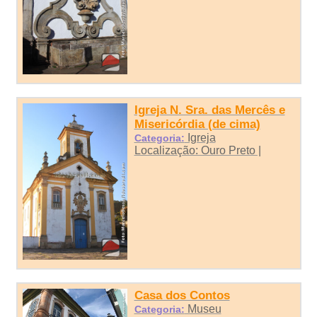
Igreja N. Sra. das Mercês e
Misericórdia (de cima)
Igreja
Categoria:
Localização: Ouro Preto |
Casa dos Contos
Museu
Categoria: