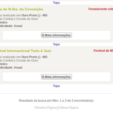
Topo
a de N.Sra. da Conceição
Festa/evento rel
to realizado em
Ouro Preto | | - MG
o Central | Circuito do Ouro
mbro
dicidade: Anual
Topo
ival Internacional Tudo é Jazz
Festival de M
to realizado em
Ouro Preto | | - MG
o Central | Circuito do Ouro
mbro
dicidade: Anual
Topo
Resultado da busca por filtro: 1 a 3 de 3 encontrado(s).
Primeira Página
|
Última Página