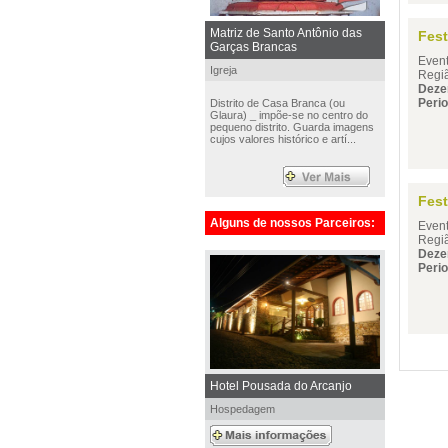
Matriz de Santo Antônio das
Fest
Garças Brancas
Even
Igreja
Regiã
Deze
Perio
Distrito de Casa Branca (ou
Glaura) _ impõe-se no centro do
pequeno distrito. Guarda imagens
cujos valores histórico e artí...
Fest
Alguns de nossos Parceiros:
Even
Regiã
Deze
Perio
Hotel Pousada do Arcanjo
Hospedagem