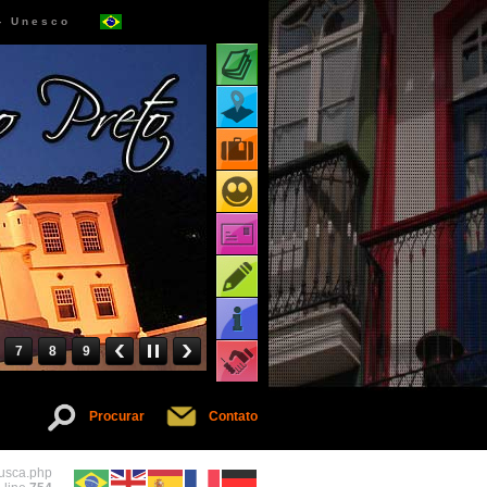
 - Unesco
Atrações turísticas
Mapa de atrações
Pacotes turísticos
Receptivos turísticos
Cartões virtuais
Dicas
Informações
7
8
9
Serviços
Procurar
Contato
busca.php