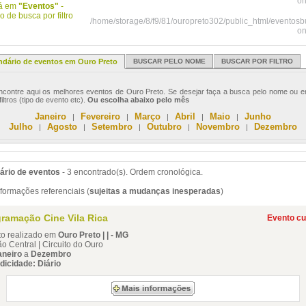
on
tá em
"Eventos"
-
 de busca por filtro
/home/storage/8/f9/81/ouropreto302/public_html/eventos
on
ndário de eventos em Ouro Preto
BUSCAR PELO NOME
BUSCAR POR FILTRO
ontre aqui os melhores eventos de Ouro Preto. Se desejar faça a busca pelo nome ou e
filtros (tipo de evento etc).
Ou escolha abaixo pelo mês
Janeiro
Fevereiro
Março
Abril
Maio
Junho
|
|
|
|
|
Julho
Agosto
Setembro
Outubro
Novembro
Dezembro
|
|
|
|
|
ário de eventos
- 3 encontrado(s). Ordem cronológica.
formações referenciais (
sujeitas a mudanças inesperadas
)
ramação Cine Vila Rica
Evento cu
to realizado em
Ouro Preto | | - MG
o Central | Circuito do Ouro
aneiro
a
Dezembro
dicidade: Diário