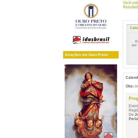
Você es
Resultado
Cale
Enc
por 
Atrações em Ouro Preto:
Calend
Obs:
in
Prog
Even
Regiã
De
J
Perio