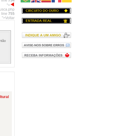
 line
754
">
busca.php
 line
755
">Voltar
ntão
ltural