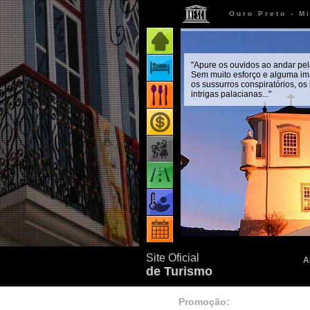
Ouro Preto - M
Página inicial
"Apure os ouvidos ao andar pel
Onde ficar
Sem muito esforço e alguma im
os sussurros conspiratórios, os
intrigas palacianas..."
Onde comer
Onde comprar
Como chegar
Quando ir
Eventos
Site Oficial
A
de Turismo
Promoção: