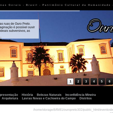
inas Gerais - Brasil - Patrimônio Cultural da Humanidade
as ruas de Ouro Preto.
aginação é possível ouvir
 ideais subversivos, as
1
2
3
4
5
6
presentação
História
Belezas Naturais
Inconfidência Mineira
Arquitetura
Lavras Novas e Cachoeira do Campo
Distritos
/home/storage/8/f9/81/ouropreto302/public_html/eventos